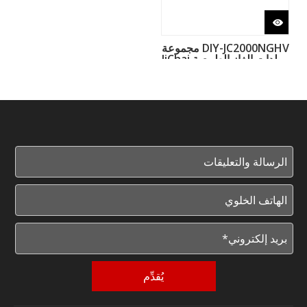
DIY-JC2000NGHV مجموعة
مولدات الغاز الطبيعية JiChai
ذات الجهد العالي بواسطة
L20V190ZLT-2
يُقدِّم