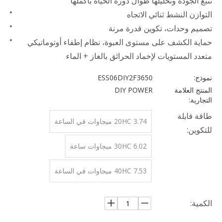
تتبع الجودة وتحليلها طوال دورة الحياة بأكملها
التوازن النشط ثنائي الاتجاه
تصميم وحدات، تكوين قدرة مرنة
حماية الكشف على مستوى العبوة، نظام إطفاء أوتوماتيكي
متعدد المستويات لإخماد الحرائق بالغاز + الماء
نموذج:
ESS06DIY2F3650
المنتج العلامة
DIY POWER
التجارية:
طاقة قابلة
20HC 3.74 ميجاوات في الساعة
للتكوين:
30HC 6.02 ميجاوات ساعة
40HC 7.53 ميجاوات في الساعة
الكمية: