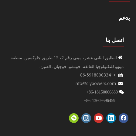
يدعم
اتصل بنا
الطابق الثاني عشر، مبنى رقم 2، 15 طريق جاوكسين. منطقة

مينهو للتكنولوجيا الفائقة، فوتشو، فوجيان، الصين.
+86-59188003341

info@diypowers.com

86-18150066889+

86-13609596459+